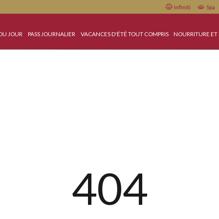
Check in
Check out
OFFRES DU JOUR
PASS JOURNALIER
VACANCES D'ÉTÉ TOUT COMPRIS
Pay when you stay
404