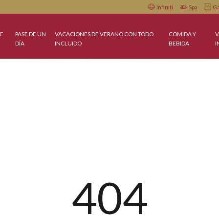
Infiniti
Check in
Check out
ERTAS DE
PASE DE UN
VACACIONES DE VERANO CON TODO
C
OY
DÍA
INCLUIDO
B
Pay when you stay