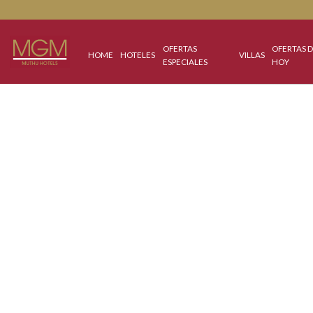
OFERTAS
OF
HOME
HOTELES
VILLAS
ESPECIALES
H
Best Price Guaranteed