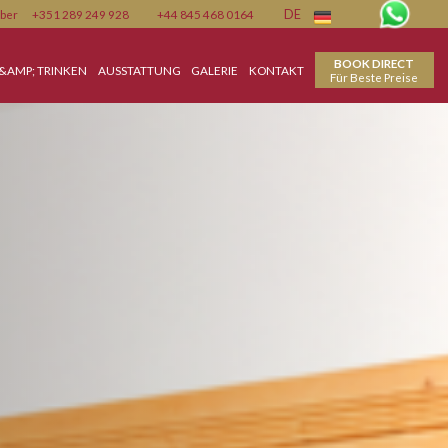
Member
+351 289 249 928
+44 845 468 0164
DE
SKARTE
ESSEN &AMP; TRINKEN
AUSSTATTUNG
GALERIE
KONTAKT