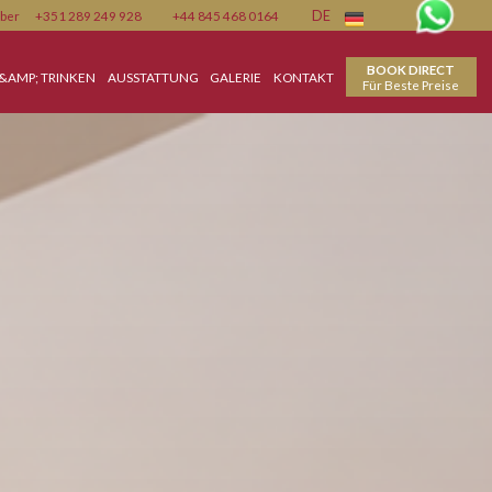
Member
+351 289 249 928
+44 845 468 0164
DE
SKARTE
ESSEN &AMP; TRINKEN
AUSSTATTUNG
GALERIE
KONTAKT