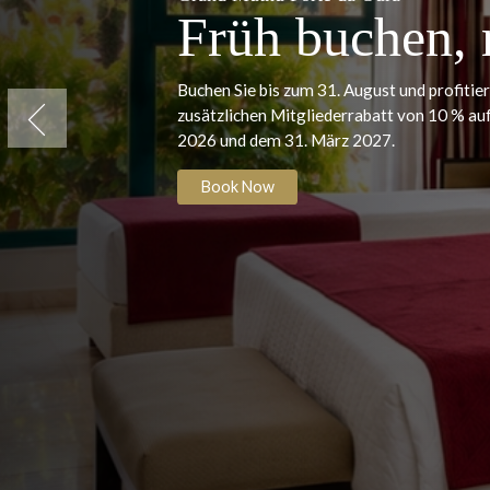
Grand Muthu Forte da Oura
Früh buchen
Buchen Sie bis zum 31. August und p
zusätzlichen Mitgliederrabatt von 
Previous
2026 und dem 31. März 2027.
Book Now