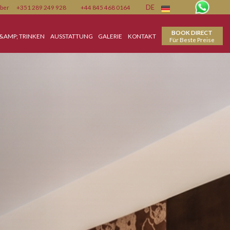
Member
+351 289 249 928
+44 845 468 0164
DE
SKARTE
ESSEN &AMP; TRINKEN
AUSSTATTUNG
GALERIE
KONTAKT