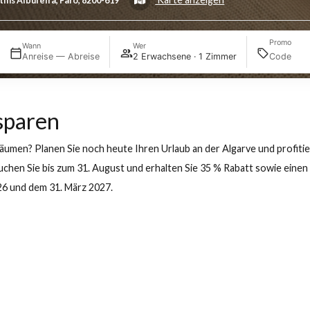
ura, Albufeira
Karte anzeigen
ira Martins Albufeira, Faro, 8200-619
Wann
Wer
e aus
Anreise — Abreise
2 Erwachsene · 1 Zimmer
hr sparen
ein träumen? Planen Sie noch heute Ihren Urlaub an der Algar