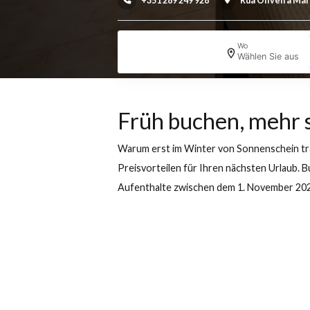
Grand Muthu Forte da O
+351 289 249 928
Rua Olive
Wo
Wählen Si
Früh buchen, me
Warum erst im Winter von Sonnensch