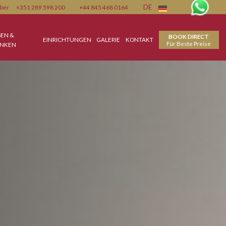
Member
+351 289 598 200
+44 845 468 0164
DE
ESSEN &
AGESKARTE
EINRICHTUNGEN
GALERIE
KONTAKT
TRINKEN