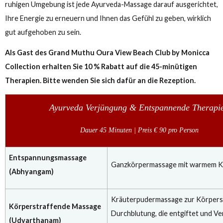
Entspannen - Wiederbeleben - Verjüngen
Tauchen Sie ein in die Gelassenheit des Siddha Ayurveda Spa, 
sich im 4. Stock des Grand Muthu Oura View Beach Club befin
Erleben Sie die heilende Kraft der Ayurveda-Massage, einer
beruhigenden Therapie mit traditionellen Kräuterölen und
altbewährten Techniken. Umgeben von sanften Aromen und e
ruhigen Umgebung ist jede Ayurveda-Massage darauf ausgeri
Ihre Energie zu erneuern und Ihnen das Gefühl zu geben, wirk
gut aufgehoben zu sein.
Als Gast des Grand Muthu Oura View Beach Club by Moni
Collection erhalten Sie 10 % Rabatt auf die 45-minütigen