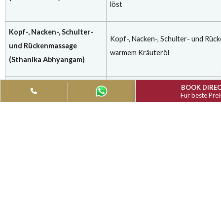
Therapien. Bitte wenden Sie sich dafür an die Rezeption.
Ayurveda Verjüngung & Entspannende Th
Dauer 45 Minuten | Preis € 90 pro Person
Entspannungsmassage
Ganzkörpermassage mit wa
(Abhyangam)
Kräuterpudermassage zur K
Körperstraffende Massage
Durchblutung, die entgifte
(Udvarthanam)
löst
Kopf-, Nacken-, Schulter-
Kopf-, Nacken-, Schulter- 