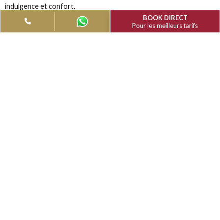
Forfait chambre d'or : Une escapade luxueuse
Offrez-vous le summum du luxe avec notre forfait exclusif Go
conçu pour ceux qui recherchent le summum de la détente et
confort. Ce forfait offre une expérience inégalée qui allie élé
indulgence et confort.
BOOK DIRECT
Pour les meilleurs tarifs
Cocktail de bienvenue :
Commencez votre séjour par un
cocktail de bienvenue gratuit, préparé par des experts pour
donner le ton à votre retraite luxueuse. Savourez les saveu
tout en vous relaxant et en vous préparant aux journées de
chouchoutage qui vous attendent.