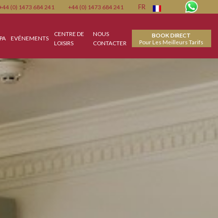
Member
+44 (0) 1473 684 241
+44 (0) 1473 684 241
FR
CHÈQUES
CENTRE DE
NOUS
SPA
EVÉNEMENTS
Pour 
CADEAUX
LOISIRS
CONTACTER