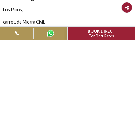
Muthu Segundo Frente
Los Pinos,
carret. de Mícara Civil,
BOOK DIRECT
Mayarí Arriba, II Frente,
For Best Rates
Santiago de Cuba
92100