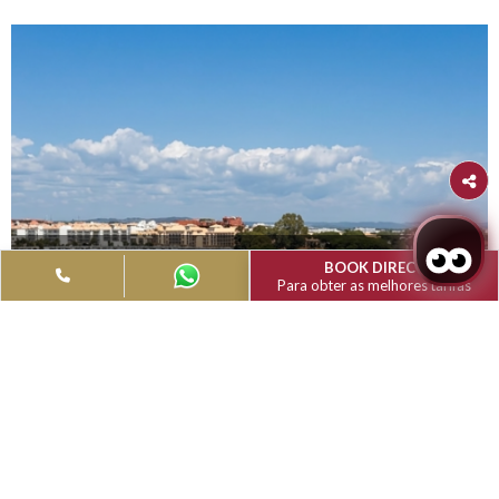
Albufeira
Muthu Clube Praia 
Oura
Todas as instalações foram concebidas para superar as s
expectativas com elegância e estilo
Muthu Clube Praia Da Oura, Albufeira
Instalações
Abrace novas actividades e experiências para criar memórias
connosco. Experimente algo novo e único como um casal ou