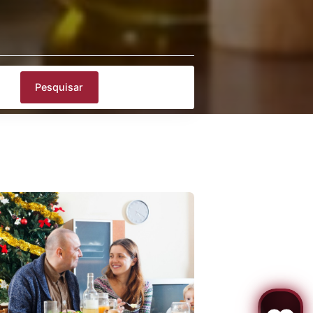
trar mapa
Promoção
Pesquisar