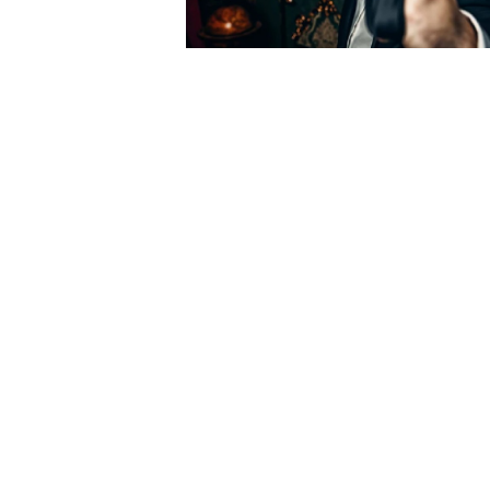
Para ver os nossos eventos ao longo 
Noite De Mistério E Assass