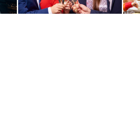
do ano, siga a ligação abaixo.
inato
Jantar De Ano Novo - 75 £ Por Pesso