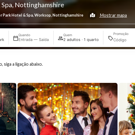
el & Spa, Nottinghamshire
Mos
Clumber Park Hotel & Spa, Worksop, Nottinghamshire
Quando
Quem
mber Park
Entrada — Saída
2 adultos · 1 quarto