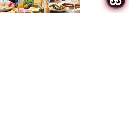
a
Almoço Do Dia De Natal - 80 £ Por