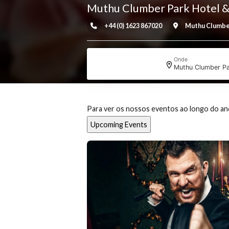
Muthu Clumber Park Hot
+44 (0) 1623 867020
Muthu 
Onde
Muthu Clu