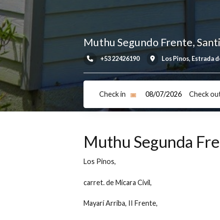
Muthu Segundo Frente, 
+53 22426190
Los Pinos, E
Check in
Ch