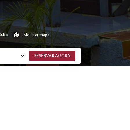
Mostrar mapa
uba, CP: 92100, Cuba
óspedes
2