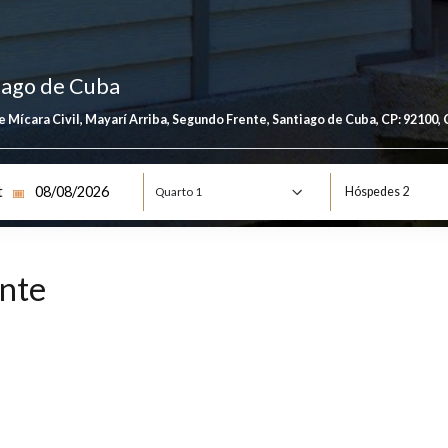
Santiago de Cuba
strada de Mícara Civil, Mayarí Arriba, Segundo Frente, Santiago de C
eck out
H