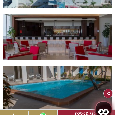
Guardalavaca
Gran Muthu Almiran
Strand Hotel
Willkommen in unserem Paradies am Strand, wo jedes De
sorgfältig ausgearbeitet wurde, um einen unvergesslic
Aufenthalt zu garantieren.
Book Now