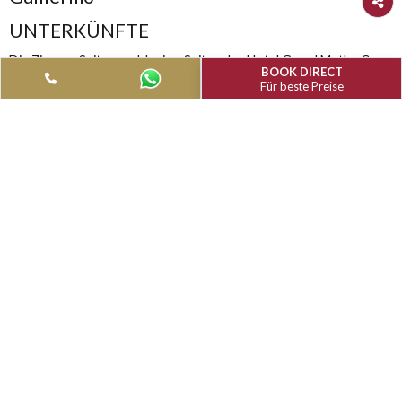
Gönnen Sie sich die ultimative Entspannung in unseren Zi
mit herrlichem Poolblick.
Grand Muthu Cayo Guillermo, Cayo
Guillermo
UNTERKÜNFTE
Die Zimmer, Suiten und Junior-Suiten des Hotel Grand Muthu
BOOK DIRECT
Guillermo vereinen Licht, Komfort und 5-Sterne-Service. Die
Für beste Preise
eleganten, modernen Zimmer mit karibischem Design sind hell
eignen sich perfekt, um in Ruhe zu entspannen. Insgesamt gib
500 Zimmer, die sich auf 12 Gebäude entlang des Meeres verte