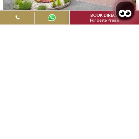
Book Now
MUTHU BELSTEAD BROOK HOTEL,
IPSWICH
Bewertung: 4 Sterne
REZEPTION: +44 (0) 1473 684 241
E-Mail: hotelreservations@muthuhotelsmgm.com
Dieses Hotel mit einem Freizeitclub und einem Hallenbad l
Autominuten von der A14 entfernt in einem Vorort von Ips
Das Muthu Belstead Brook Hotel wurde um ein Jagdhaus au
16. Jahrhundert herum erbaut und verfügt über weitläufige 
mit Rasenflächen sowie ein eigenes Restaurant und eine Bar.
Mehr lesen