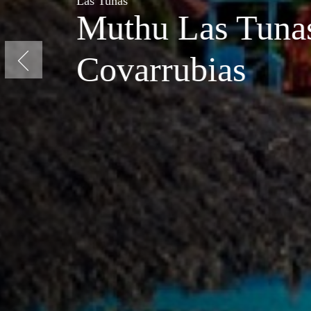
Las Tunas
Muthu Las 
Covarrubia
Previous