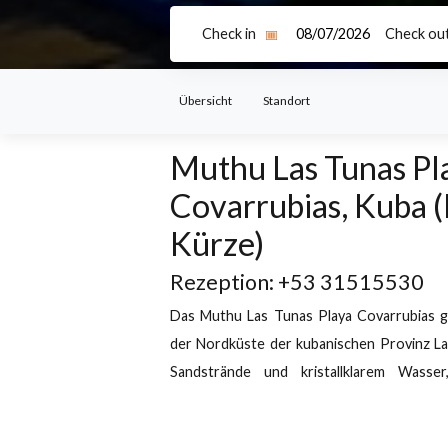
Muthu Las Tunas Hotel, 
+53 31 515530
Playa Covarr
Check in
Ch
Übersicht
Standort