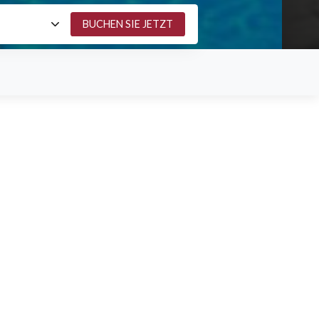
arte anzeigen
äste
2