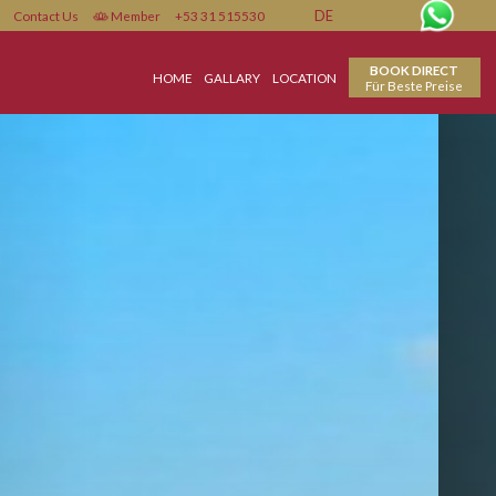
Contact Us
Member
+53 31 515530
DE
HOME
GALLARY
LOCATION