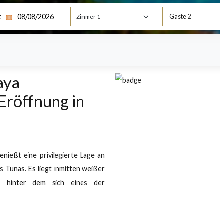
Las Tunas (Eröffnung in Kürze)
K
ubias, Puerto Padre, Las Tunas, Postleitzahl: 77200, Kuba
eck out
G