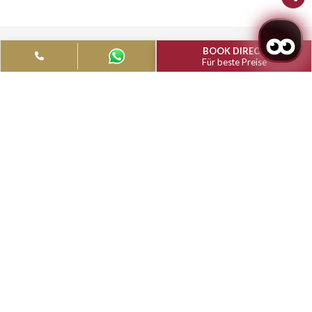
Muthu Raga Madeira Hotel
REZEPTION: + 351 291 776 338
Das 4-Sterne-Hotel Muthu Raga Madeira befindet sich au
atemberaubenden Insel Madeira und bietet e
atemberaubenden Blick auf den Atlantik und die umlieg