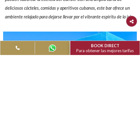
Guillermo
Deléitese con las aromáticas especias y los atrevidos plat
la India en nuestro restaurante Indian Spice.
RESTAURANTES Y BARES
Ofrecemos cuatro restaurantes a la carta para deleitar su pal
Saboree los ricos y aromáticos sabores de la India, las exquis
de Italia, los tentadores sabores del marisco caribeño y muc
en un destino extraordinario.