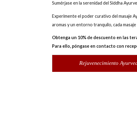
Monicca Collection Oura
+351 289 598 200
R. Ramalh
Dónde
Relájese - Reviva - Rejuvenezca
Sumérjase en la serenidad del Siddha
Experimente el poder curativo del ma
aromas y un entorno tranquilo, cada 