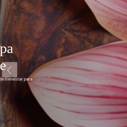
Grand Muthu Oura View Beach Cl
Siddha Spa,
ayurvédico 
Previous