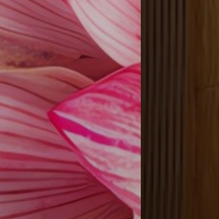
ub, 4ª planta, Albufeira
 el único spa
del Algarve