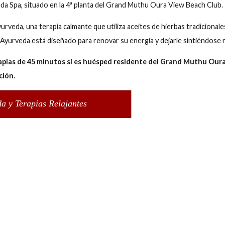
 View Suites, Albufeira
Mostrar mapa
o Ortigão, Albufeira, Faro
Cuándo
Quién
Monicca Collection Oura View Suites
Entrada — Salida
2 adultos · 1 habita
 Ayurveda Spa, situado en la 4ª planta del Grand Muthu Oura Vi
saje Ayurveda, una terapia calmante que utiliza aceites de hierb
masaje Ayurveda está diseñado para renovar su energía y dejarl