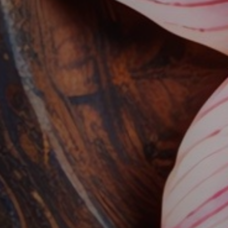
Experimente auténticas terapias ayur
restaurar la armonía natural de su c