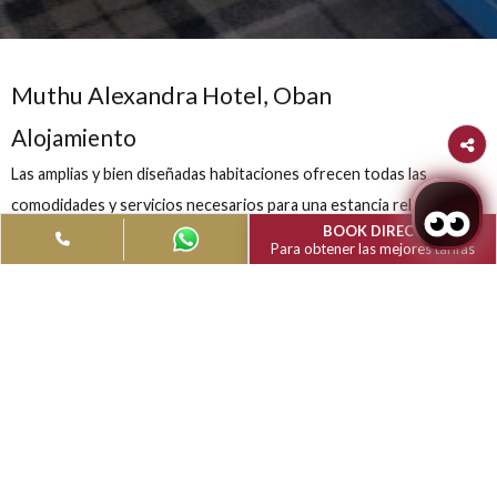
Muthu Alexandra Hotel, Oban
Alojamiento
Las amplias y bien diseñadas habitaciones ofrecen todas las
comodidades y servicios necesarios para una estancia relajant
BOOK DIRECT
la parte trasera del hotel, hay siete habitaciones superiores en
Para obtener las mejores ta