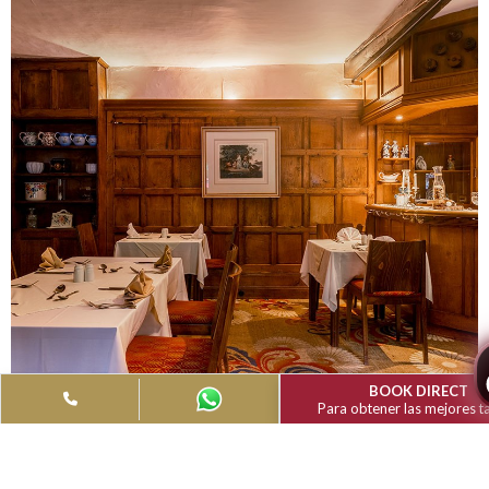
Disfrute de nuestro desayuno bufé ilimitado, almuerzo y cena
carta o un relajante té por la tarde en el bien decorado Ma
Restaurant o saboree su cóctel favorito con amigos en nue
Garden Bar.
También le recomendamos nuestro popular almuerzo de
pensionistas de 2 platos por sólo 15,50 libras por person
Hay un mundo de ofertas en Muthu Belstead Brook, para res
una mesa por favor llame -
01473 684 241
o reservar una me
través del formulario de reserva.