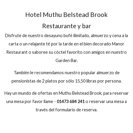
Muthu Belstead Brook Hotel, Ipswich
Sparkling A la cart
Dinner for Two
3 Course Dinner for two in The Manor restaurant accomp
by a bottle of Prosecco
Book Now
Hotel Muthu Belstead Brook
Restaurante y bar