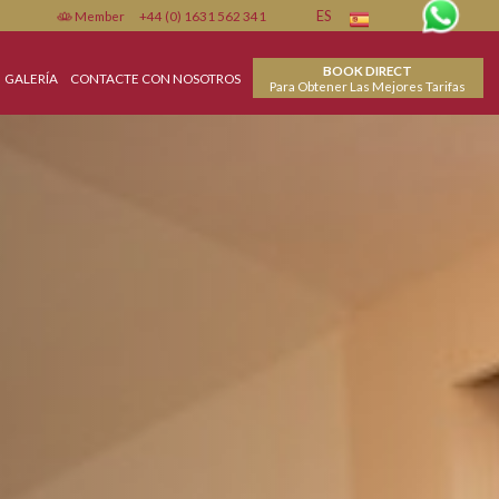
Member
+44 (0) 1631 562 341
ES
BOO
INSTALACIONES
GALERÍA
CONTACTE CON NOSOTROS
Para Obtener