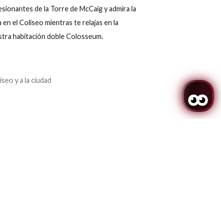
N DOBLE «PETITE COLOSSEUM»
s vistas impresionantes de la Torre de McCaig y admira la
tura inspirada en el Coliseo mientras te relajas en la
ránea de nuestra habitación doble Colosseum.