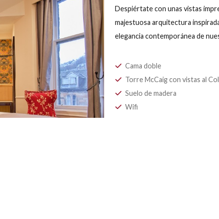
HABITACIÓ
Despiértate con una
majestuosa arquitec
elegancia contempo