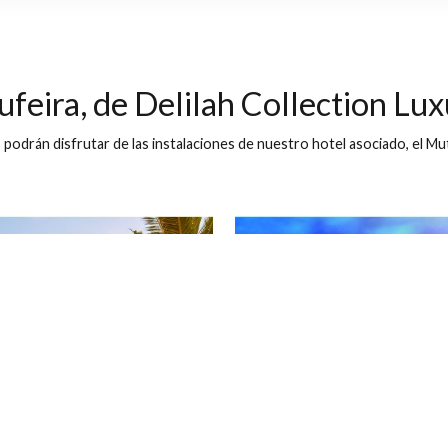
ra, de Delilah Collection Luxury Stays
Mostrar mapa
200-619 Albufeira, Portugal
Cuándo
Quién
Sunflower Apartments by Delilah Collection
Entrada — Salida
2 adultos · 1 vill
Albufeira, de Delilah Collect
 Simoes podrán disfrutar de las instalaciones de nuestro hotel 