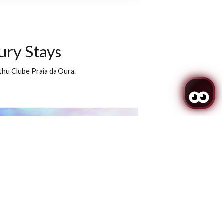
Promoción
Buscar
a
ion Luxury Stays
asociado, el Muthu Clube Praia da Oura.