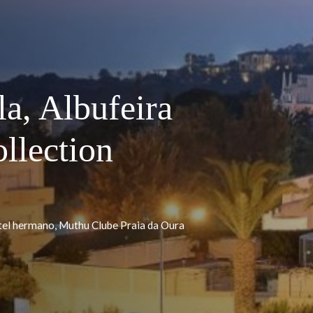
illa, Albufeira
 Collection
ys