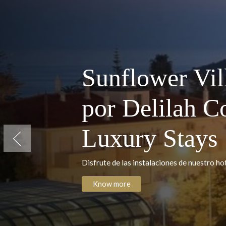
Sunflower V
por Delilah
Luxury Sta
Previous