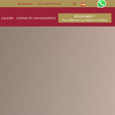
Member
+351 289 590 301
ES
BOO
INSTALACIONES
GALERÍA
CONTACTE CON NOSOTROS
Para Obtener