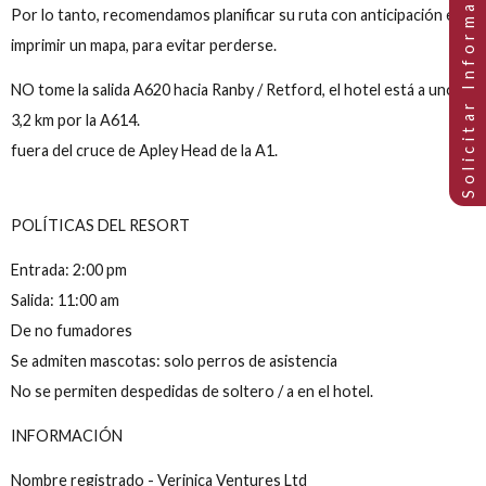
Tenga en cuenta que, debido a nuestra ubicación rural, no tod
sistemas de navegación por satélite le llevan directamente al h
En su lugar, pueden llevarte a Blyth Road en Ranby Village.
Por lo tanto, recomendamos planificar su ruta con anticipació
imprimir un mapa, para evitar perderse.
NO tome la salida A620 hacia Ranby / Retford, el hotel está a 
3,2 km por la A614.
fuera del cruce de Apley Head de la A1.
POLÍTICAS DEL RESORT
Entrada: 2:00 pm
Salida: 11:00 am
De no fumadores