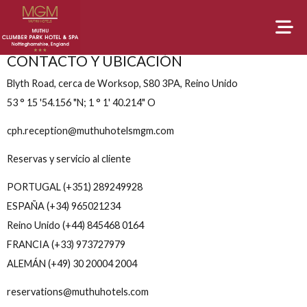
Muthu Clumberpark Hotel and Spa
CONTACTO Y UBICACIÓN
Blyth Road, cerca de Worksop, S80 3PA, Reino Unido
53 ° 15 '54.156 "N; 1 ° 1' 40.214" O
cph.reception@muthuhotelsmgm.com
Reservas y servicio al cliente
PORTUGAL (+351) 289249928
ESPAÑA (+34) 965021234
Reino Unido (+44) 845468 0164
FRANCIA (+33) 973727979
ALEMÁN (+49) 30 20004 2004