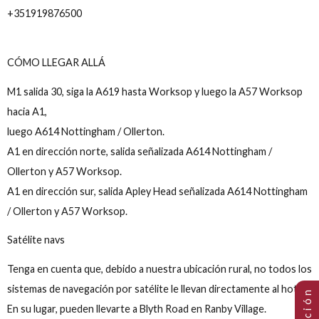
reservations@muthuhotels.com
+351919876500
CÓMO LLEGAR ALLÁ
M1 salida 30, siga la A619 hasta Worksop y luego la A57 Wor
hacia A1,
luego A614 Nottingham / Ollerton.
A1 en dirección norte, salida señalizada A614 Nottingham /
Ollerton y A57 Worksop.
A1 en dirección sur, salida Apley Head señalizada A614 Notti
/ Ollerton y A57 Worksop.
Satélite navs