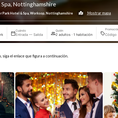
el & Spa, Nottinghamshire
Mos
Clumber Park Hotel & Spa, Worksop, Nottinghamshire
Cuándo
Quién
mber Park
Entrada — Salida
2 adultos · 1 habitación