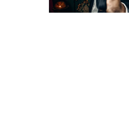
Para ver nuestros eventos a lo largo 
Noche De Misterio Y Asesi