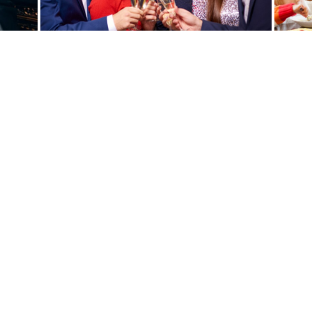
del año, siga el enlace que figura a continuación.
natos
Cena De Nochevieja: 75 £ Por Perso