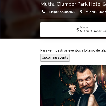
Muthu Clumber Park Hot
+44 (0) 1623 867020
Muthu 
Dónde
Muthu Clu