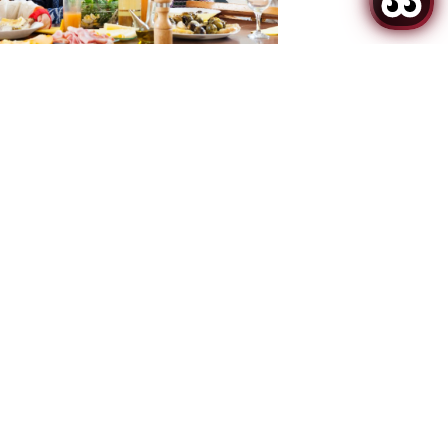
na
Almuerzo Del Día De Navidad: 80 £ Por