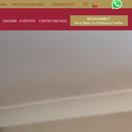
cte-nos
Member
+44 (0) 1623 867020
01623835525
PT
BO
CIAS
FACILITIES
GALERIA
EVENTOS
CONTACTAR-NOS
Para Obter