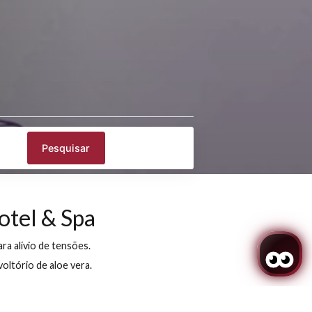
rar mapa
Promoção
Pesquisar