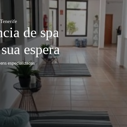
 Spa, Tenerife
iência de spa
á à sua espera
 massagens especializadas