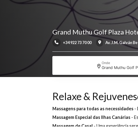
Grand Muthu Golf Plaza 
+34 922 73 70 00
Av. J.M. G
Onde
Grand Muthu