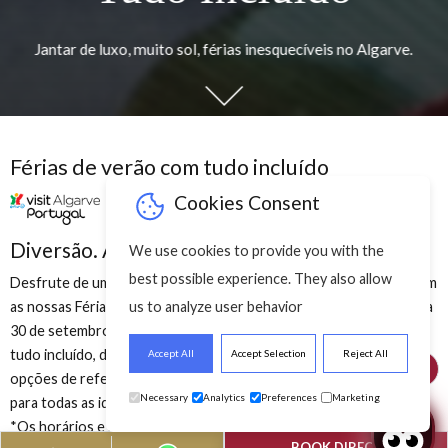
Férias De Verão Com
Férias De Verão
De Verão Com
Férias De Verão Co
Tudo Incluído
Tudo Incluído
 Incluído
Tudo Incluído
veis no Algarve. Você trata da diversão. Nós
Férias inesquecíveis no Algarve. Voc
e luxo, muito sol, férias inesquecíveis no Algarve.
tratamos dos extras.
Jantar de luxo, muito sol, férias inesquecíveis no Algarv
tratamos dos ext