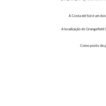
Onde
Sele
Melhor preço garantido
Tenerife oferece u
(protegidos e aberto
parques que represent
A Costa del Sol é