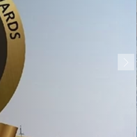
Spa, Tenerife
ência Premium
va
éis
ia premium de excelência, concebida para elevar a
 conforto, da exclusividade e de um atendimento