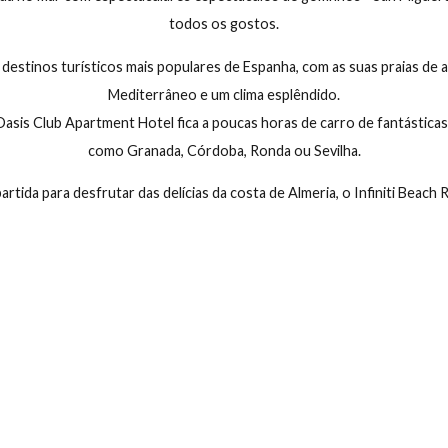
Pr
Quando
Quem
cione
Entrada — Saída
2 adultos · 1 quarto
Pagar durante a estadia
Hotéis MGM Muthu em E
ma grande variedade de actividades que irão impulsionar as sua
s ao público) até aos selvagens e belos parques aquáticos artifi
am a vida no mar com espectaculares espectáculos de golfinhos
todos os gostos.
 um dos destinos turísticos mais populares de Espanha, com as su