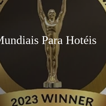
Grand Muthu Golf Plaza Hotel & 
Experi
Exclusi
 Mundiais Para Hot
o
ida para elevar a
O Serviço MAGMA é a nossa experiênc
um atendimento
qualidade de cada estadia através do