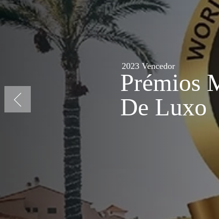
thu Golf Plaza Hotel & Spa, Tenerife
ência Premium
2023 Vencedor
va
Prémios
De Lux
 MAGMA é a nossa experiência premium de excelência, conceb
 de cada estadia através do conforto, da exclusividade e de 