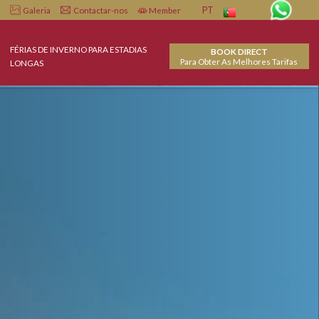
Infiniti
Spa
Galeria
Contactar-nos
Member
PT
O COM TUDO
FÉRIAS DE INVERNO PARA ESTADIAS
BO
Para Obter
LONGAS